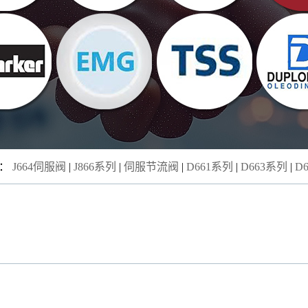
品：
J664伺服阀
|
J866系列
|
伺服节流阀
|
D661系列
|
D663系列
|
D