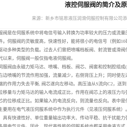
液控伺服阀的简介及原
来源：新乡市铭恩液压润滑伺服控制有限公司添加时间
是在伺服系统中将电信号输入转换为功率较大的压力或流量压
件。伺服阀的灵敏度高，快速性好，能将很小的电信号（例如1
驱动多种类型的负载。过去人们曾把喷嘴档板阀、射流管或滑阀
0年代以来，伺服阀一般仅指电液伺服阀。
阀由永磁力矩马达、喷嘴、档板、阀芯、阀套和控制腔组成(
右边喷嘴的节流作用加强，流量减少，右侧背压上升；同时使左
端的作用力失去平衡, 阀芯遂向左移动。高压油从S流向C2，送到
位移量与力矩马达的输入电流成正比，作用在阀芯上的液压力与
芯的位移成正比。如果输入的电流反向，则流量也反向。表中是
用在电气液压伺服系统中作为执行元件（见液压伺服系统）。
，具有快速性好、单位重量输出功率大、传动平稳、抗干扰能力
多用电气元件。因此，现代高性能的伺服系统也都采用电液方式