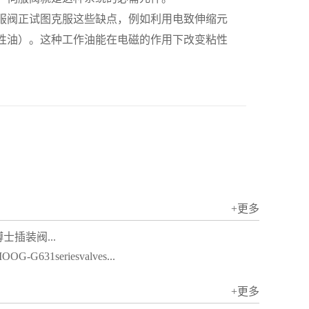
阀正试图克服这些缺点，例如利用电致伸缩元
性油）。这种工作油能在电磁的作用下改变粘性
+更多
士插装阀...
OOG-G631seriesvalves...
+更多