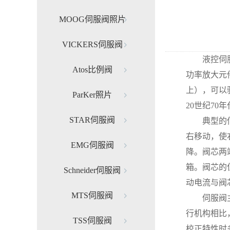
MOOG伺服阀照片
VICKERS伺服阀
液控伺服阀
Atos比例阀
功率放大元
上），可以
ParKer照片
20世纪7
STAR伺服阀
典型的伺服
右移动，使
EMG伺服阀
降。阀芯两
箱。阀芯的
Schneider伺服阀
动电流与阀
MTS伺服阀
伺服阀主要
行机构相比
TSS伺服阀
校正特性时