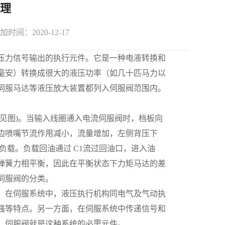
理
：2020-12-17
力信号输出的执行元件。它是一种电液转换和
0毫安）转换成很大的液压功率（如几十匹马力以
伺服马达等液压放大装置都列入伺服阀范围内。
见图)。当输入线圈通入电流伺服阀时，档板向
边喷嘴节流作用减小，流量增加，左侧背压下
负载。负载回油通过 C1流过回油口，进入油
弹簧力相平衡，因此在平衡状态下力矩马达的差
伺服阀的分类。
在伺服系统中，液压执行机构同电气及气动执
强等特点。另一方面，在伺服系统中传递信号和
，伺服阀就是这种系统的必需元件。