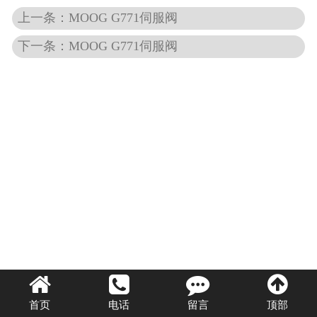
上一条：MOOG G771伺服阀
MTS伺服阀
下一条：MOOG G771伺服阀
TSS伺服阀
北美伺服阀
609所伺服阀
704所伺服阀
秦峰伺服阀
航天18所
首页
电话
留言
顶部