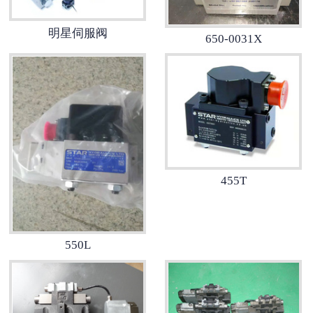
MTS伺服阀
明星伺服阀
650-0031X
TSS伺服阀
北美伺服阀
609所伺服阀
704所伺服阀
455T
秦峰伺服阀
航天18所
550L