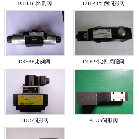
D31FBE比例阀
D3FPB比例伺服阀
MTS伺服阀
TSS伺服阀
北美伺服阀
609所伺服阀
D3FBE比例阀
D1FPE比例伺服阀
704所伺服阀
秦峰伺服阀
航天18所
BD15伺服阀
ATOS伺服阀