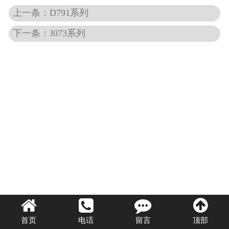
上一条：D791系列
MTS伺服阀
下一条：J073系列
TSS伺服阀
北美伺服阀
609所伺服阀
704所伺服阀
秦峰伺服阀
航天18所
首页
电话
留言
顶部